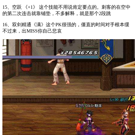
15、空跃 《+1》 这个技能不用说肯定要点的。刺客的在空中
的第二次连击就靠铺垫，不多解释，就是那个2段跳
16、双剑精通《满》这个PK很强的，僵直的时间对手根本缓
不过来，出MISS你自己悲哀