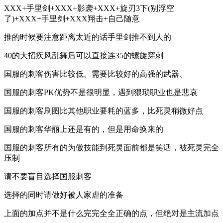
XXX+手里剑+XXX+影袭+XXX+旋刃3下(别浮空
了)+XXX+手里剑+XXX翔击+自己随意
推的时候要注意距离太近的话手里剑推不到人的
40的大招疾风乱舞后可以直接连35的螺旋穿刺
国服的刺客伤害比较低。需要比较好的高强的武器、
国服的刺客PK优势不是很明显，遇到猥琐职业也是悲哀
国服的刺客刷图比其他职业要耗的蓝多，比死灵稍微好点
国服的刺客华丽上还是有的，但是用命换来的
国服的刺客所有的为傲技能到死灵面前都是笑话，被死灵完全
压制
请不要盲目选择国服刺客
选择的同时请做好被人家虐的准备
上面的加点并不是什么完完全全正确的点，但绝对是主流加点