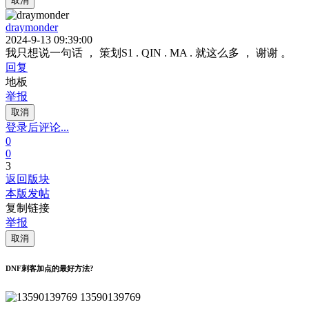
取消
draymonder
2024-9-13 09:39:00
我只想说一句话 ， 策划S1 . QIN . MA . 就这么多 ， 谢谢 。
回复
地板
举报
取消
登录后评论...
0
0
3
返回版块
本版发帖
复制链接
举报
取消
DNF刺客加点的最好方法?
13590139769