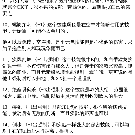
9、剑刃风暴 《+5出强制》这个技能PK的话暂时+5出个强制
就完全OK了，很不错的技能，带霸体的。后期根据自己的需
要点
10、螺旋穿刺 《+1》这个技能啊也是在空中才能够使用的技
能，开始新手可能不太会用的，
他可以后跳接，空连接。是个无色技能但是不求他的伤害，只
为了拖住别人和玩玩华丽而已
11、疾风乱舞 《+5出强制》这个技能很牛B的。和白手猛龙接
剑舞一样，不过伤害没有那么大，但是连击的次数比较高，抓
霸体的职业。而且元素躲冰墙也能抓到一套连哦，更可说的是
他出强制后可以扫地，和XX扯一个道理的
12、绝命瞬狱杀《+5出强制》这个技能是45的大招，范围很
强大，威力中等。强制以后更灵活的使用收割敌人的生命
13、疾驰 《+1出强制》只能加1点的技能，很不错的逃跑技
能，发动后有无敌的判断，而且疾驰的距离也可以
14、侧步 《+1出强制》和疾驰一样强大的保密技能，可以与
对手在Y轴上面保持距离，很强大