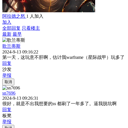
阿拉德之怒
1 人加入
加入
全部回复
只看楼主
最新
最早
歌兰蒂斯
2024-9-13 09:16:22
第一天，这玩意不肝啊，估计我warframe（星际战甲）玩多了
回复
沙发
举报
取消
sn7696
2024-9-13 09:26:31
很好，就是不出我想要的ss 都刷了一年多了。逼我脱坑啊
回复
板凳
举报