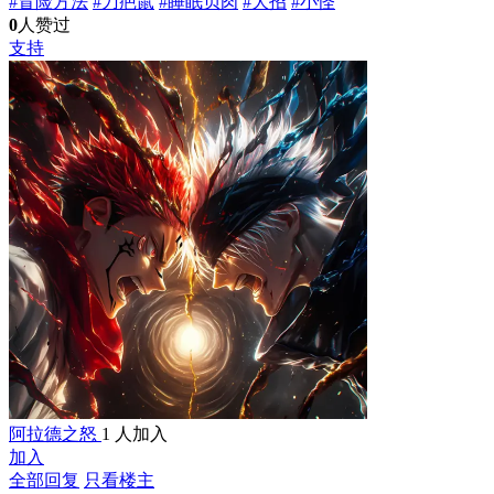
#冒险方法
#刀疤鼠
#睡眠贝肉
#大招
#小怪
0
人赞过
支持
阿拉德之怒
1 人加入
加入
全部回复
只看楼主