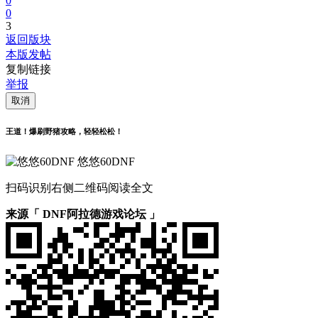
0
0
3
返回版块
本版发帖
复制链接
举报
取消
王道！爆刷野猪攻略，轻轻松松！
悠悠60DNF
扫码识别右侧二维码阅读全文
来源「 DNF阿拉德游戏论坛 」