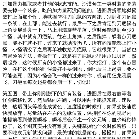
别加暴力抓取或者其他的状态技能。沙漠领主一类时装的套装
要去掉一个装备。吃的加力量药没问题的。进图后折颈地狱摇
篮打上面那个怪，地狱摇篮往刀疤鼠的方向跑，别到和刀疤鼠
一条线，在上部，能过去就行，最后一下之后肯定到刀疤鼠右
上角等屏幕亮一下，马上用螺旋彗星落，这时候能抓到至少3
个怪，其中就有刀疤鼠。往右上角摔，之后跑掉，躲着点刀疤
鼠，能不打就不打，过来了就抛投扔飞，所有的技能都上打小
怪，小怪清没了之后再单独收拾刀疤鼠，它就很菜了。当然也
有冒险的方法，看操作了，就是在刀疤鼠那里用睡眠贝肉，然
后起身，这时候所有的小怪都过来了，你大招打，这个有点冒
险，在打这个图的时候最好不要倒地，倒地后马上起身，要不
可能会死，因为小怪会飞一样的过来啃你，或者用狂龙吼震
飞。刀疤鼠每次起身都会崩一下，切记!!
第五图，带上你刚刚脱下的所有装备，进图后在最右侧等着，
怪会瞬移过来，然后猛向左跑，可以用两个跑抓来跑，速度
快，然后回头等着变成黄色，速度慢的时候打，如果变换速度
快就放弃，尽量站在左右的边缘位置，保持怪在你的视野内，
能提前看到他要瞬移，瞬移后会产生一个次元斩，血少就秒掉
你了。这个图其实并没有难度，关键掌握他什么时候瞬移，只
要不吃次元斩就没问题，最关键的就是耐心，慢慢打，如果第