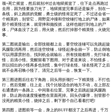
颈+死亡摇篮，然后就别冲过去地狱摇篮了，往下走点再跑过
去用，因为怪要放刀光了，地狱摇篮完事后还是躲开，别在一
条线，斜上跑抓的觉醒，勇士级的怪肯定死了，不过还会省一
个精英的，别管它，用野蛮冲撞和空绞锤打地上的尸体，如果
那个精英怪过来，就背摔和抛投抓，这样也能打到地上的尸
体，尸体血没了之后，用火烧，然后打掉那个精英怪，火烧完
事。
第二图就是输出，全部技能都上去，要空绞连锤可以先跳起旋
风腿取消再用，然后连空绞锤，绿怪起身会崩一下，防止倒地
可以用霹雳肘击。找到机会就输出，所有技能都用，先打绿名
怪，后清小怪。觉醒留着下图用。对于柔道来说，不怕怪多，
所以招出的小怪再多也别慌，集中打绿名怪。绿名怪死了之后
就不会再召唤小怪了。清完之后等一会，恢复一下。
第三图进图后往右下角跑，回头用折颈打一下精英怪，不打也
行，然后觉醒，往上走，找个比较适合的地方不动，在上部左
右通透的一条路上，中间靠右位置。完事之后跳起旋风腿跑
掉，防止跑动速度慢被憋在里面死掉。回头仍爆弹，别管那个
没死的精英小怪，烧掉之后，剩下那个自己看着打吧!
第四图，进图前等一会，身上的BUFF都没了之后再进，千万