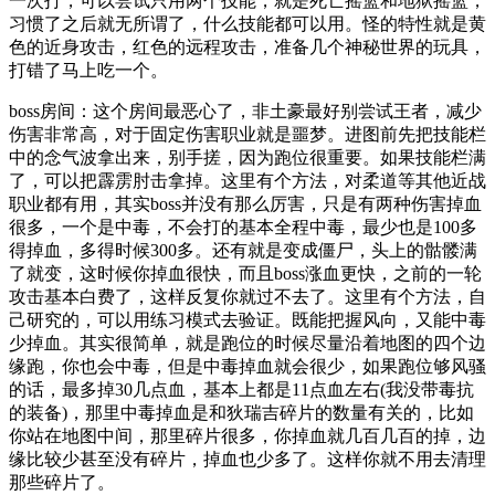
一次打，可以尝试只用两个技能，就是死亡摇篮和地狱摇篮，
习惯了之后就无所谓了，什么技能都可以用。怪的特性就是黄
色的近身攻击，红色的远程攻击，准备几个神秘世界的玩具，
打错了马上吃一个。
boss房间：这个房间最恶心了，非土豪最好别尝试王者，减少
伤害非常高，对于固定伤害职业就是噩梦。进图前先把技能栏
中的念气波拿出来，别手搓，因为跑位很重要。如果技能栏满
了，可以把霹雳肘击拿掉。这里有个方法，对柔道等其他近战
职业都有用，其实boss并没有那么厉害，只是有两种伤害掉血
很多，一个是中毒，不会打的基本全程中毒，最少也是100多
得掉血，多得时候300多。还有就是变成僵尸，头上的骷髅满
了就变，这时候你掉血很快，而且boss涨血更快，之前的一轮
攻击基本白费了，这样反复你就过不去了。这里有个方法，自
己研究的，可以用练习模式去验证。既能把握风向，又能中毒
少掉血。其实很简单，就是跑位的时候尽量沿着地图的四个边
缘跑，你也会中毒，但是中毒掉血就会很少，如果跑位够风骚
的话，最多掉30几点血，基本上都是11点血左右(我没带毒抗
的装备)，那里中毒掉血是和狄瑞吉碎片的数量有关的，比如
你站在地图中间，那里碎片很多，你掉血就几百几百的掉，边
缘比较少甚至没有碎片，掉血也少多了。这样你就不用去清理
那些碎片了。