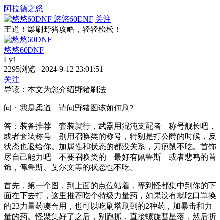
阿拉德之怒
悠悠60DNF
关注
王道！爆刷野猪攻略，轻轻松松！
悠悠60DNF
Lv1
2295浏览 2024-9-12 23:01:51
关注
导读：本文为您介绍野猪刷法
问：我是柔道，请问野猪图该如何刷?
答：装备推荐，套装就行，武器用混沌支配者，称号舰长吧，
或者套装称号，别用召唤类的称号，特别是打公爵的时候，反
状态也返给你。加属性和状态的都没关系，刀疤鼠不吃。首饰
尽自己能力吧，不要召唤类的，最好有佩鲁斯，或者悲鸣的首
饰，佩鲁斯、艾尔文等的状态也不吃。
首先，第一个图，到上面的点位站着，等到怪都集中到你的下
面在下去打，这里推荐吃个特级力量药，如果没有就吃口罩换
的23力量药凑合用，也可以吃刷塔刷到的2种药，加暴击和力
量的药。怪聚集好了之后，别跑抓，直接螺旋彗星落，然后折