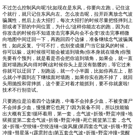
不过怎么控制风向呢?比如现在是东风，你要向左跑，记住这
个就行，就只记住东风向左。怎么攻击呢，拉开距离放念气波
骗属性，然后上去大招打，每次大招打的时候尽量把怪摔到上
部或者下部的中间位置，为什么?这样你能左右的跑，因为在
你攻击的时候你不知道攻击完事风向会不会变!攻击完事稍微
向地图中间迂回一下，再跑回四个边缘，准备继续念气波骗属
性，如此反复。宁可不打，也别变成僵尸!当它旋风的时候，
你可以躲，这时候很可能会被追到墙角(你本身就在墙角)你预
先要有个预判，就是看是否会把你追到墙角，如果会，就一直
面对墙跑(风向得对啊)这时候你头上是没有骷髅的，等它过来
你就可以迂回了，别跑远，就一个小半圆，比如你再左上，那
么就小半圆到左下继续面对墙跑，如果你实在跑不掉了，就回
头用抛投和背摔抓，这个要正对着才能抓到，要不你就废啦!
技术不行别尝试。
只要跑位是沿着四个边缘跑，中毒不会掉多少血，不被变僵尸
不会掉多少血，慢慢磨它也死了!因为装备不同，所以技能输
出大概有五套!循环着用，第一套，念气波+折颈+野蛮冲撞+地
狱摇篮第二套念气波+折颈+野蛮冲撞+死亡摇篮第三套，念气
波+折颈+空绞锤+空绞连锤+(旋风腿)第四套念气波+折颈+野蛮
冲撞+彗星落+(霹雳肘击)第五套念气波+折颈+野蛮冲撞+觉醒