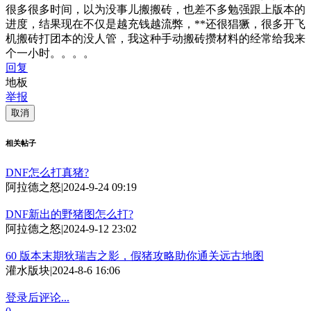
很多很多时间，以为没事儿搬搬砖，也差不多勉强跟上版本的
进度，结果现在不仅是越充钱越流弊，**还很猖獗，很多开飞
机搬砖打团本的没人管，我这种手动搬砖攒材料的经常给我来
个一小时。。。。
回复
地板
举报
取消
相关帖子
DNF怎么打真猪?
阿拉德之怒
|
2024-9-24 09:19
DNF新出的野猪图怎么打?
阿拉德之怒
|
2024-9-12 23:02
60 版本末期狄瑞吉之影，假猪攻略助你通关远古地图
灌水版块
|
2024-8-6 16:06
登录后评论...