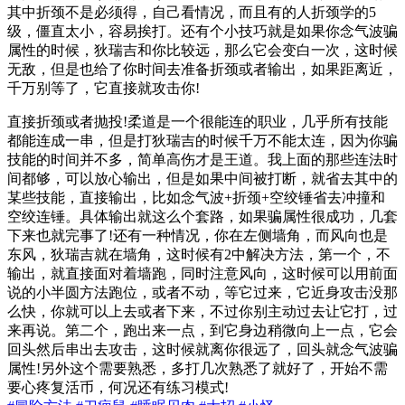
其中折颈不是必须得，自己看情况，而且有的人折颈学的5
级，僵直太小，容易挨打。还有个小技巧就是如果你念气波骗
属性的时候，狄瑞吉和你比较远，那么它会变白一次，这时候
无敌，但是也给了你时间去准备折颈或者输出，如果距离近，
千万别等了，它直接就攻击你!
直接折颈或者抛投!柔道是一个很能连的职业，几乎所有技能
都能连成一串，但是打狄瑞吉的时候千万不能太连，因为你骗
技能的时间并不多，简单高伤才是王道。我上面的那些连法时
间都够，可以放心输出，但是如果中间被打断，就省去其中的
某些技能，直接输出，比如念气波+折颈+空绞锤省去冲撞和
空绞连锤。具体输出就这么个套路，如果骗属性很成功，几套
下来也就完事了!还有一种情况，你在左侧墙角，而风向也是
东风，狄瑞吉就在墙角，这时候有2中解决方法，第一个，不
输出，就直接面对着墙跑，同时注意风向，这时候可以用前面
说的小半圆方法跑位，或者不动，等它过来，它近身攻击没那
么快，你就可以上去或者下来，不过你别主动过去让它打，过
来再说。第二个，跑出来一点，到它身边稍微向上一点，它会
回头然后串出去攻击，这时候就离你很远了，回头就念气波骗
属性!另外这个需要熟悉，多打几次熟悉了就好了，开始不需
要心疼复活币，何况还有练习模式!