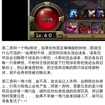
第二房间一个狗p祭祀，如果你伤害足够嗨能秒掉他，那就没
什么可说的= =如果秒不掉，进房间后他头顶会读条，读条完
毕后会召唤两个绿名的小祭祀，小祭祀也会读条，然后各自召
唤一只骨棒怪。不秒掉主怪的前提下打死绿名祭祀他还会再召
唤补上，所以要速度秒掉。把主怪和召唤的两只绿名怪都秒
掉，就不会再有怪被召唤出来。
第三房间一堆小怪，血不高，攻击会让人失明，会附咬在你身
上，打死小怪地上会有尸血，同第一房间。需要注意的是小怪
死后会掉落一滩污血，碰到后对自身造成的伤害巨高。所以聚
怪时需要注意，，，如果不幸被一堆污血来回碰几下，就可以
准备复活了= =!