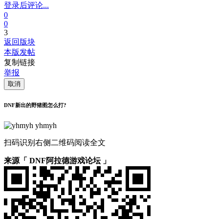
登录后评论...
0
0
3
返回版块
本版发帖
复制链接
举报
取消
DNF新出的野猪图怎么打?
yhmyh
扫码识别右侧二维码阅读全文
来源「 DNF阿拉德游戏论坛 」