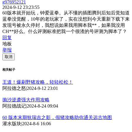
g976952121
2024-9-12 23:23:55
60版本就开始玩，钟爱蓝拳。从不懂的插图腾到后知后觉知道
蓝拳没觉醒，10年的老玩家了，实在没想到今天重新下载下来
发现号被永久停封，我想说如果我用脚本我**，如果我没用
CH**好么。什么评测标准把我一个很渣的号评测为脚本了？
回复
地板
举报
取消
相关帖子
王道！爆刷野猪攻略，轻轻松松！
阿拉德之怒
|
2024-9-12 23:01
抛沙逆袭强大作用攻略
阿拉德战记
|
2024-8-24 09:04
60 版本末期狄瑞吉之影，假猪攻略助你通关远古地图
灌水版块
|
2024-8-6 16:06