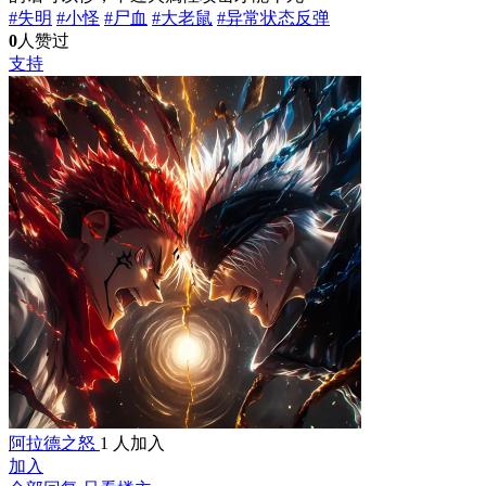
#失明
#小怪
#尸血
#大老鼠
#异常状态反弹
0
人赞过
支持
阿拉德之怒
1 人加入
加入