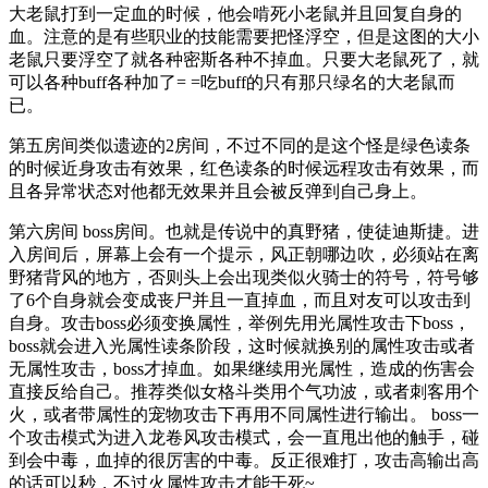
大老鼠打到一定血的时候，他会啃死小老鼠并且回复自身的
血。注意的是有些职业的技能需要把怪浮空，但是这图的大小
老鼠只要浮空了就各种密斯各种不掉血。只要大老鼠死了，就
可以各种buff各种加了= =吃buff的只有那只绿名的大老鼠而
已。
第五房间类似遗迹的2房间，不过不同的是这个怪是绿色读条
的时候近身攻击有效果，红色读条的时候远程攻击有效果，而
且各异常状态对他都无效果并且会被反弹到自己身上。
第六房间 boss房间。也就是传说中的真野猪，使徒迪斯捷。进
入房间后，屏幕上会有一个提示，风正朝哪边吹，必须站在离
野猪背风的地方，否则头上会出现类似火骑士的符号，符号够
了6个自身就会变成丧尸并且一直掉血，而且对友可以攻击到
自身。攻击boss必须变换属性，举例先用光属性攻击下boss，
boss就会进入光属性读条阶段，这时候就换别的属性攻击或者
无属性攻击，boss才掉血。如果继续用光属性，造成的伤害会
直接反给自己。推荐类似女格斗类用个气功波，或者刺客用个
火，或者带属性的宠物攻击下再用不同属性进行输出。 boss一
个攻击模式为进入龙卷风攻击模式，会一直甩出他的触手，碰
到会中毒，血掉的很厉害的中毒。反正很难打，攻击高输出高
的话可以秒，不过火属性攻击才能干死~