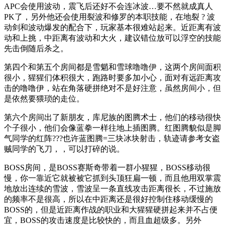
APC会使用波动，震飞后还好不会连冰波…要不然就成真人
PK了，另外他还会使用裂波和修罗的本职技能，在地裂 ? 波
动剑和波动爆发的配合下，玩家基本很难站起来。近距离有波
动和上挑，中距离有波动和大火，建议错位放可以浮空的技能
先击倒随后杀之。
第四个和第五个房间都是雪魈和雪球噜噜伊，这两个房间面积
很小，猩猩们体积很大，跑路时要多加小心，面对有远距离攻
击的噜噜伊，站在角落硬拼绝对不是好注意，虽然房间小，但
是依然要猥琐的走位。
第六个房间出了新朋友，库尼族的图腾术士，他们的移动很快
个子很小，他们会像蓝拳一样往地上插图腾。红图腾貌似是脚
气同学的红阵???也许蓝图腾=三块冰块射击，轨迹请参考女盗
贼同学的飞刀，，可以打碎的说。
BOSS房间，是BOSS赛斯奇带着一群小猩猩，BOSS移动很
慢，你一靠近它就被被它抓到头顶狂扁一顿，而且他用双掌震
地放出连续的雪波，雪波呈一条直线攻击距离很长，不过施放
的频率不是很高，所以在中距离还是很好控制住移动缓慢的
BOSS的，但是近距离作战的职业和大猩猩硬拼起来并不占便
宜，BOSS的攻击速度是比较快的，而且血超级多。另外