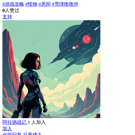
#游戏攻略
#怪物
#房间
#雪球噜噜伊
0
人赞过
支持
阿拉德战记
1 人加入
加入
全部回复
只看楼主