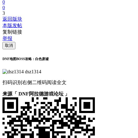
0
0
3
返回版块
本版发帖
复制链接
举报
取消
DNF地图BOSS攻略：白色废墟
dsz1314
扫码识别右侧二维码阅读全文
来源「 DNF阿拉德游戏论坛 」