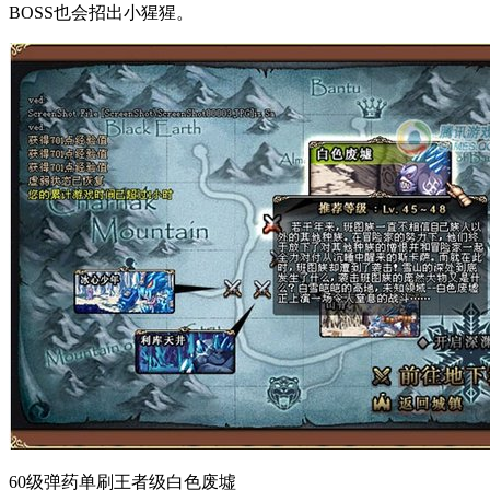
BOSS也会招出小猩猩。
60级弹药单刷王者级白色废墟