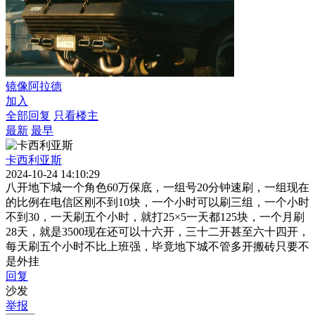
镜像阿拉德
加入
全部回复
只看楼主
最新
最早
卡西利亚斯
2024-10-24 14:10:29
八开地下城一个角色60万保底，一组号20分钟速刷，一组现在
的比例在电信区刚不到10块，一个小时可以刷三组，一个小时
不到30，一天刷五个小时，就打25×5一天都125块，一个月刷
28天，就是3500现在还可以十六开，三十二开甚至六十四开，
每天刷五个小时不比上班强，毕竟地下城不管多开搬砖只要不
是外挂
回复
沙发
举报