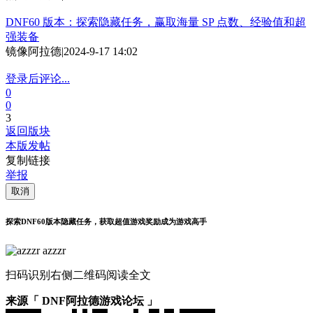
DNF60 版本：探索隐藏任务，赢取海量 SP 点数、经验值和超
强装备
镜像阿拉德
|
2024-9-17 14:02
登录后评论...
0
0
3
返回版块
本版发帖
复制链接
举报
取消
探索DNF60版本隐藏任务，获取超值游戏奖励成为游戏高手
azzzr
扫码识别右侧二维码阅读全文
来源「 DNF阿拉德游戏论坛 」