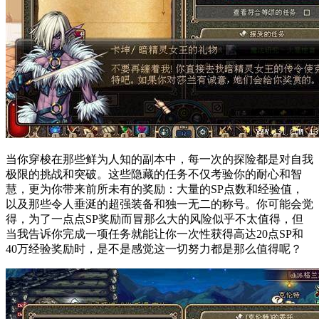
当你穿梭在那些鲜为人知的副本中，每一次的探险都是对自我
极限的挑战和突破。这些隐藏的任务不仅考验你的耐心和智
慧，更为你带来前所未有的奖励：大量的SP点数和经验值，
以及那些令人垂涎的超强装备和独一无二的称号。你可能会觉
得，为了一点点SP奖励而冒那么大的风险似乎不太值得，但
当我告诉你完成一项任务就能让你一次性获得高达20点SP和
40万经验奖励时，是不是感觉这一切努力都是那么值得呢？