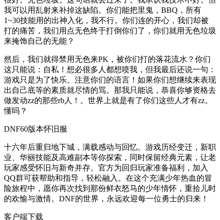
我可以用乱射来补掉这缺陷。你们能把里鬼，BBQ，所有
1~30技能用的出神入化，我不行。你们连的开心，我们却被
打的痛苦，我们用点无色终于打倒你们了，你们就用无色垃圾
来掩饰自己的无能？
然后，我们就得禁用无色来PK，被你们打的落花流水？你们
这只能说：自私！想必很多人都想喷我，但我最后还说一句：
游戏只是为了快乐。注意你们的语言！如果你们想继续来表现
出自己底等的素质就尽情的骂。那我只能说，恭喜你够资格去
做发动zz的那些rb人！。世界上就是有了你们这些人才有zz。
懂吗？
DNF60版本怀旧服
十六年后重归地下城，满载感动与回忆。游戏历经变迁，新职
业、华丽技能及高难副本等你探索，同时保留经典元素，让老
玩家感受怀旧与新奇并存。官方为回归玩家准备福利，加入
QQ群可获帮助和指导，轻松融入。在这个充满少年热血的冒
险旅程中，愿你再次找到那份鲜衣怒马的少年情怀，重拾儿时
的欢愉与激情。DNF的世界，永远欢迎每一位勇士的归来！
客户端下载