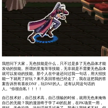
我想问下大家，无色技能是什么，只不过是多了无色晶体才能
发动的技能。所谓的里鬼等等技能，无非就是不需要无色晶体
就可以发动的技能。那个人在中途还问过我一句话，用大招技
能一下就死了好玩？来不及回答他已经走了，我在这把我的答
案告诉所有喜欢DNF，玩DNF的人。还有认同这句话的
人。“你很自私！！！！
自己技术好，自己技术高，自己强输的时候，就用无色来掩饰
自己的无能？我的漫游终于学了40的乱射，在PK场里一用，
很好。无色垃圾。这句话就丢过来了。我承认我技术不好。但