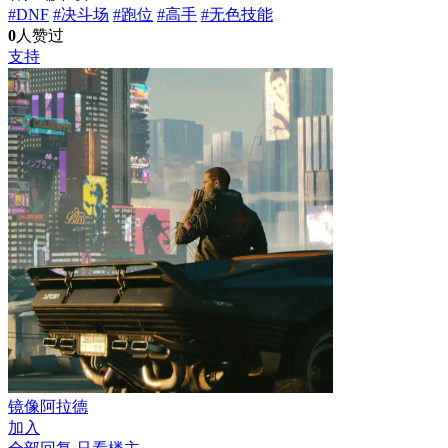
#DNF
#决斗场
#跑位
#高手
#无色技能
0
人赞过
支持
镜像阿拉德
加入