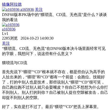
镜像阿拉德
a165936
关注
DNF60版本PK场中的“猥琐流、CD流、无色流”是什么？谈谈
我的看法
a165936
Lv1
2285浏览 2024-10-23 14:00:30
关注
“猥琐流、CD流、无色流”在DNF60版本决斗场里面经常可见
的字眼，我想问下，说这些有什么意义？
猥琐流与CD流
首先先说下“猥琐”“CD”根本就不存在，都是些自认为高手的
人扯出来的，“猥琐”和“CD”都有一个前提：会跑位。技能好
了，打的中别人也是技术，那些说别人“猥琐”“CD”很可笑，
自己跑位跑不过别人就只会耍嘴皮？你自己不想想为什么你打
不到别人。别人打的到你？自己被别人捉住空隙被攻击，自己
却捉不到别人的空隙。
好了，实在是打不过了。最后“猥琐”“CD”把丢上屏幕里。