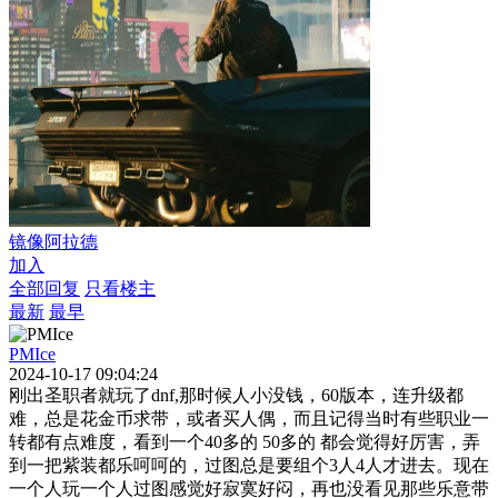
镜像阿拉德
加入
全部回复
只看楼主
最新
最早
PMIce
2024-10-17 09:04:24
刚出圣职者就玩了dnf,那时候人小没钱，60版本，连升级都
难，总是花金币求带，或者买人偶，而且记得当时有些职业一
转都有点难度，看到一个40多的 50多的 都会觉得好厉害，弄
到一把紫装都乐呵呵的，过图总是要组个3人4人才进去。现在
一个人玩一个人过图感觉好寂寞好闷，再也没看见那些乐意带