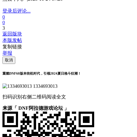
登录后评论...
0
0
3
返回版块
本版发帖
复制链接
举报
取消
重燃DNF60版本街机时代，引领2024夏日格斗狂潮！
1334693013
扫码识别右侧二维码阅读全文
来源「 DNF阿拉德游戏论坛 」