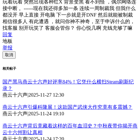
玩着玩着 突然出现各种红X 背景变黑 看不到怪 ，偶尔网络连
接中断 。------现在我还得多加一条 连续一周制裁我 但我什么
都没开 早上直接 开电脑 下一步就是开DNF 然后就能被制裁
相信很多人 有此遭遇 ，就问你神不神奇，至于申诉什么的，
找客服 别开玩笑了 客服会管你？ 你心悦几啊 充钱充够了嘛
回复
地板
举报
取消
相关帖子
国产黑马燕云十六声好评率84%！它凭什么横扫Steam刷新纪
录？
燕云十六声
|
2025-11-27 12:30
燕云十六声引爆科隆展！这款国产武侠大作究竟有多震撼？
燕云十六声
|
2025-11-24 19:10
燕云十六声背后竟藏着这样的百年血泪史？中秋夜带你揭开燕
云十六州割让真相
燕云十六声
|
2025-11-24 17:20