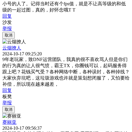
小号的人了。记得当时还有个fps值，就是不让高等级的和低
级的一起过图，真的，好怀念哦T T
回复
沙发
举报
取消
云烟撩人
2024-10-17 09:25:20
9年老玩家，致DNF运营团队，我真的很不喜欢骂人但是你们
的行为真的让人很气愤，霸王TX，你圈钱可以，起码服务得
跟上吧？花钱买气受？各种网络中断，各种误封，各种掉线？
大家伙弃坑吧，这垃圾游戏也许就是策划想闭服了，又怕要给
补偿，所以现在越来越差，
回复
板凳
举报
取消
赛丽亚
2024-10-17 09:56:37