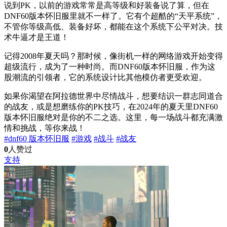
说到PK，以前的游戏常常是高等级和好装备说了算，但在
DNF60版本怀旧服里就不一样了。它有个超酷的“天平系统”，
不管你等级高低、装备好坏，都能在这个系统下公平对决。技
术牛逼才是王道！
记得2008年夏天吗？那时候，像街机一样的网络游戏开始变得
超级流行，成为了一种时尚。而DNF60版本怀旧服，作为这
股潮流的引领者，它的系统设计比其他模仿者更受欢迎。
如果你渴望在阿拉德世界中尽情战斗，想要结识一群志同道合
的战友，或是想磨练你的PK技巧，在2024年的夏天里DNF60
版本怀旧服绝对是你的不二之选。这里，每一场战斗都充满激
情和挑战，等你来战！
#dnf60 版本怀旧服
#游戏
#战斗
#战友
0
人赞过
支持