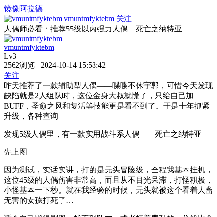
镜像阿拉德
vmuntmfyktebm
关注
人偶师必看：推荐55级以内强力人偶—死亡之纳特亚
vmuntmfyktebm
Lv3
2562浏览 2024-10-14 15:58:42
关注
昨天推荐了一款辅助型人偶——喋喋不休宇郭，可惜今天发现
缺陷就是2人组队时，这位金身大叔就慌了，只给自己加
BUFF，圣愈之风和复活等技能更是看不到了。于是十年抓紧
升级，各种查询
发现5级人偶里，有一款实用战斗系人偶——死亡之纳特亚
先上图
因为测试，实话实讲，打的是无头冒险级，全程我基本挂机，
这位45级的人偶伤害非常高，而且从不目光呆滞，打怪积极，
小怪基本一下秒。就在我经验的时候，无头就被这个看着人畜
无害的女孩打死了…