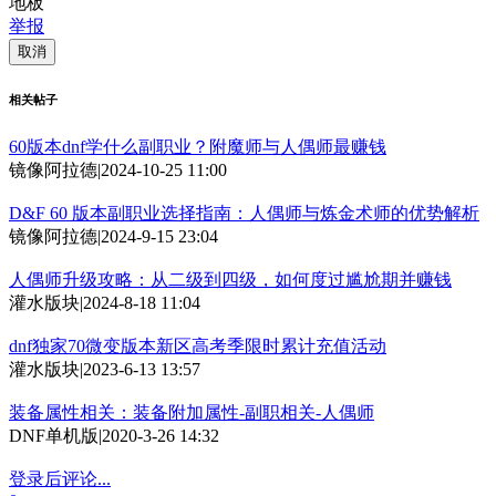
地板
举报
取消
相关帖子
60版本dnf学什么副职业？附魔师与人偶师最赚钱
镜像阿拉德
|
2024-10-25 11:00
D&F 60 版本副职业选择指南：人偶师与炼金术师的优势解析
镜像阿拉德
|
2024-9-15 23:04
人偶师升级攻略：从二级到四级，如何度过尴尬期并赚钱
灌水版块
|
2024-8-18 11:04
dnf独家70微变版本新区高考季限时累计充值活动
灌水版块
|
2023-6-13 13:57
装备属性相关：装备附加属性-副职相关-人偶师
DNF单机版
|
2020-3-26 14:32
登录后评论...