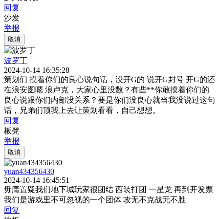
回复
沙发
举报
取消
波罗丁
2024-10-14 16:35:28
策划们 摸着你们的良心说句话，没开G的 说开G封号 开G的还
在浪安图嗯 浪卢克，大家心里没数？有些**你敢摸着你们的
良心说跟你们内部没关系？要是你们没良心就当我没说过这句
话，兄弟们顶我上去让策划看看，自己想想。
回复
板凳
举报
取消
yuan434356430
2024-10-14 16:45:51
毋庸置疑我们地下城玩家很团结 西装打团 一星龙 再到开发票
我们是游戏里不可忽视的一个团体 攻无不克战无不胜
回复