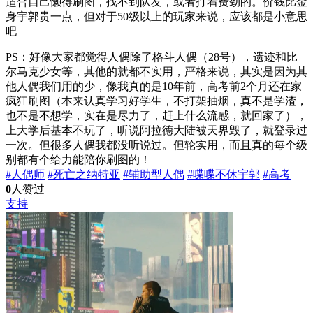
适合自己懒得刷图，找不到队友，或者打着费劲的。价钱比金
身宇郭贵一点，但对于50级以上的玩家来说，应该都是小意思
吧
PS：好像大家都觉得人偶除了格斗人偶（28号），遗迹和比
尔马克少女等，其他的就都不实用，严格来说，其实是因为其
他人偶我们用的少，像我真的是10年前，高考前2个月还在家
疯狂刷图（本来认真学习好学生，不打架抽烟，真不是学渣，
也不是不想学，实在是尽力了，赶上什么流感，就回家了），
上大学后基本不玩了，听说阿拉德大陆被天界毁了，就登录过
一次。但很多人偶我都没听说过。但轮实用，而且真的每个级
别都有个给力能陪你刷图的！
#人偶师
#死亡之纳特亚
#辅助型人偶
#喋喋不休宇郭
#高考
0
人赞过
支持