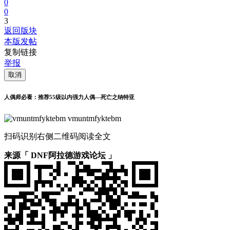
0
0
3
返回版块
本版发帖
复制链接
举报
取消
人偶师必看：推荐55级以内强力人偶—死亡之纳特亚
vmuntmfyktebm
扫码识别右侧二维码阅读全文
来源「 DNF阿拉德游戏论坛 」