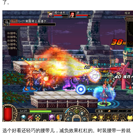
了。
选个好看还轻巧的腰带儿，减负效果杠杠的。时装腰带一拎就