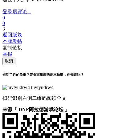
登录后评论...
0
0
3
返回版块
本版发帖
复制链接
举报
取消
谁动了你的负重？装备重量影响副本拾取，你知道吗？
tuytyudrw4
扫码识别右侧二维码阅读全文
来源「 DNF阿拉德游戏论坛 」