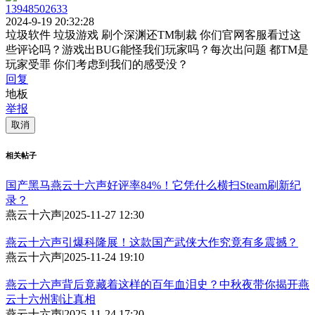
13948502633
2024-9-19 20:32:28
垃圾软件 垃圾游戏 刷个深渊还TM制裁 你们官网客服看过这
些评论吗？游戏出BUG能怪我们玩家吗？每次出问题 都TM是
玩家受罪 你们考虑到我们的感受没？
回复
地板
举报
取消
相关帖子
国产黑马燕云十六声好评率84%！它凭什么横扫Steam刷新纪
录？
燕云十六声
|
2025-11-27 12:30
燕云十六声引爆科隆展！这款国产武侠大作究竟有多震撼？
燕云十六声
|
2025-11-24 19:10
燕云十六声背后竟藏着这样的百年血泪史？中秋夜带你揭开燕
云十六州割让真相
燕云十六声
|
2025-11-24 17:20