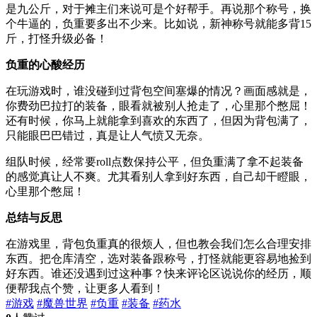
是九公斤，对于摊主们来说可是个好帮手。再说那个称号，换
个牛逼的，负重要多出不少来。比如说，新神称号就能多背15
斤，打怪升级必备！
负重的心酸经历
在玩游戏时，谁没碰到过背包空间塞爆的情况？画面感就是，
你费劲巴拉打的装备，眼看就被别人抢走了，心里那个憋屈！
还有时候，你马上就能拿到喜欢的东西了，但因为背包满了，
只能眼巴巴错过，真是让人气愤又无奈。
组队时候，经常要roll点数保持公平，但负重满了拿不起装备
的感觉真让人不爽。尤其看别人拿到好东西，自己却干瞪眼，
心里那个憋屈！
总结与反思
在游戏里，背包负重真的很烦人，但也教会我们怎么合理安排
东西。把仓库清空，选对装备跟称号，打怪就能更容易地捡到
好东西。谁还没遇到过这种事？快来评论区说说你的经历，顺
便帮我点个赞，让更多人看到！
#游戏
#魔兽世界
#负重
#装备
#药水