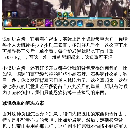
说到炉岩炭，它看着不起眼，实际上是个隐形负重大户！你猜
每个人大概带多少？少则三四百，多则好几千个，这么算下来
可是整整三公斤！单个看，每个炉岩炭就那么丁点儿重
（0.01kg），可这一堆一堆的累积起来，这负重可不轻！
不仅炉岩炭，还有好多东西都会让我们背包变得沉甸甸的。比
如说，深渊门票里经常掉的那些小晶石呀、石头呀什么的，数
目一多，你会发现背着它们越来越吃力了。这么算起来，这些
杂七杂八的玩意儿差不多得占个八九公斤的重量，所以有时候
为了减轻负担，我们只能忍痛扔掉一些捡到的东西。
减轻负重的解决方案
面对这种负担怎么办？别急，咱们先把没用的东西扔仓库去，
特别是那些看不见的负担，比如炉岩炭。然后，定期检查背
包，只带正要用的那几样，这样副本打完就不怕找不到好宝贝