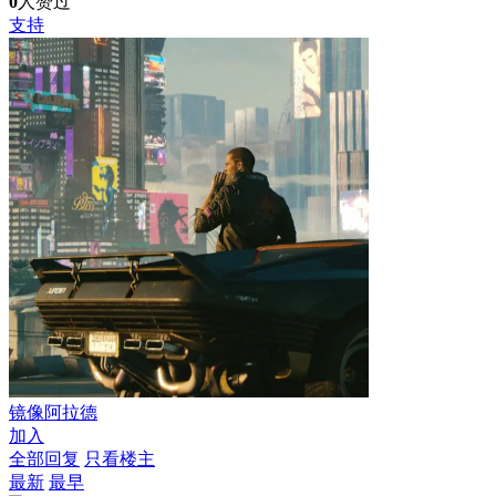
0
人赞过
支持
镜像阿拉德
加入
全部回复
只看楼主
最新
最早