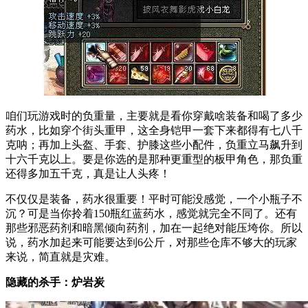
咱们玩游戏时的负重量，主要就是看你穿戴啥装备和喝了多少
药水，比如穿个街头重甲，这全身铠甲一套下来都得有七八千
克呐；再加上头盔、手套、护膝这些小配件，负重立马飙升到
十六千克以上。要是你选的是那种更重型的板甲角色，那负重
还得多加五千克，真是让人头疼！
不仅仅是装备，药水很重要！平时可能没感觉，一个小瓶子不
沉？可是当你拎着150瓶红蓝药水，感觉就完全不同了。还有
那些邪恶药剂和暗黑倾向药剂，加在一起绝对能压垮你。所以
说，药水加起来可能要达到6公斤，对那些仓库不够大的玩家
来说，简直就是灾难。
隐藏的杀手：炉岩炭