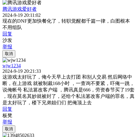
腾讯游戏爱好者
2024-9-19 20:11:02
现在的DNF更加快餐化了，转职觉醒都千篇一律，白图根本
不用组队
回复
沙发
举报
取消
wjw1234
2024-9-19 20:21:33
这游戏太好玩了，俺今天早上去打团 和别人交易 然后网络中
断，在上游戏 就被制裁168小时 ，一查询不要紧，吓俺一跳，
说俺帐号 私法篡改客户端 ，腾讯真是666，劳资春节买了19套
，现在莫名其妙就被封了，还给个私法篡改客户端的罪名，真
是太好玩了，楼下兄弟姐们们 把俺顶上去
回复
板凳
举报
取消