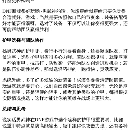
打怪更轻松哟～
DNF新版很好玩哟~男武神的话，你想穿啥就穿啥只要你觉得
合适就好。游戏，当然是要按照你自己的节奏来，装备搭配得
好才能耍得溜呀。选对了装备，不仅可以让你变得更强大，还
可能帮助团队赢得胜利！
护甲选择与团队协作
挑男武神的护甲哪，看行不行别要看自身，还要瞅眼队友。打
仗这事，选对护甲能省很多心力喔。若队友都挺强，就穿厚重
一些的重甲，抗击打，防敌袭，还能为队友创造进攻机会；若
是队伍协调性差些，那就选轻巧些的，跑得快，灵活应变。
系统升级，多了好多炫酷的新装备！买装备要看清楚防御值。
玩游戏就是要开心，找到自己感觉最好的那套就行。无论是厚
实的重甲，还是轻便的轻甲，或者其他类型的护甲，都得根据
实际情况挑选，这样才能让你的英雄在战场上更强大。
总结与思考
说实话男武神在DNF游戏中选个啥样的护甲很重要哟。比如
说重甲特点就是防高能输出，轻甲跑得快攻击力强，还有各种