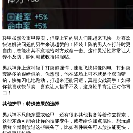
轻甲虽然没重甲厚实，但穿上它的男人们跑起来飞快，对喜欢
快速解决问题的男生来说超赞的！轻装上阵的男人在打斗时更
自由，总能出其不意地给对方致命一击。这种灵活性常常让人
猝不及防，瞬间就被收拾得服帖。
男武神穿上这种轻甲打架超强悍，速度飞快得像闪电，打起架
套路多的跟啥似的。你想想，他在战场上可不就是个双面猎
豹，快如闪电地跑动，打起来还能闪避，真是实战高手！如果
你就喜欢快节奏，喜欢让人措手不及，这身轻甲肯定正对你胃
口！
其他护甲：特殊效果的选择
男武神不只能穿重或轻甲！还有很多其他装备等着你去探索，
这些东西可能会让你的技能变牛，或者给你加点属性。想玩点
新鲜？就别放过这些装备了，比如有件装备可以放技能更快，