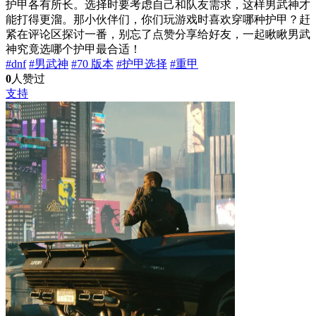
护甲各有所长。选择时要考虑自己和队友需求，这样男武神才
能打得更溜。那小伙伴们，你们玩游戏时喜欢穿哪种护甲？赶
紧在评论区探讨一番，别忘了点赞分享给好友，一起瞅瞅男武
神究竟选哪个护甲最合适！
#dnf
#男武神
#70 版本
#护甲选择
#重甲
0
人赞过
支持