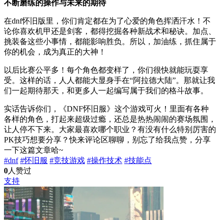
不断磨练的操作与未来的期待
在dnf怀旧版里，你们肯定都在为了心爱的角色挥洒汗水！不
论你喜欢机甲还是剑客，都得挖掘各种新战术和秘诀。加点、
挑装备这些小事情，都能影响胜负。所以，加油练，抓住属于
你的机会，成为真正的大神！
以后比赛公平多！每个角色都变样了，你们很快就能玩耍享
受。这样的话，人人都能大显身手在“阿拉德大陆”。那就让我
们一起期待那天，和更多人一起编写属于我们的格斗故事。
实话告诉你们，《DNF怀旧服》这个游戏可火！里面有各种
各样的角色，打起来超级过瘾，还总是热热闹闹的赛场氛围，
让人停不下来。大家最喜欢哪个职业？有没有什么特别厉害的
PK技巧想要分享？快来评论区聊聊，别忘了给我点赞，分享
一下这篇文章哈~
#dnf
#怀旧服
#竞技游戏
#操作技术
#技能点
0
人赞过
支持