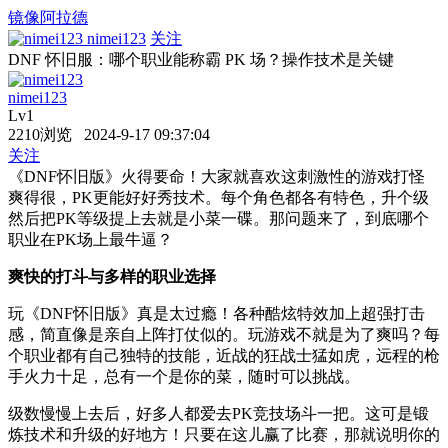
镜像阿拉德
nimei123
关注
DNF 怀旧服：哪个职业能称霸 PK 场？操作技术是关键
nimei123
Lv1
2210浏览 2024-9-17 09:37:04
关注
《DNF怀旧版》火得要命！大家就喜欢这刺激性的游戏打怪
爽得很，PK更能好好秀技术。每个角色都各有特色，升个级
然后把PK等级提上去就是小菜一碟。那问题来了，到底哪个
职业在PK场上最牛逼？
爽快的打斗与多样的职业选择
玩《DNF怀旧版》真是太过瘾！各种酷炫特效加上超强打击
感，简直像是亲自上阵打仗似的。玩游戏不就是为了爽吗？每
个职业都有自己独特的技能，近战的狂战士猛如虎，远程的枪
手火力十足，总有一个是你的菜，随时可以挑战。
级数慢慢上去后，好多人都爱去PK竞技场斗一把。这可是锻
炼技术和升级的好地方！只要在这儿赢了比赛，那就说明你的