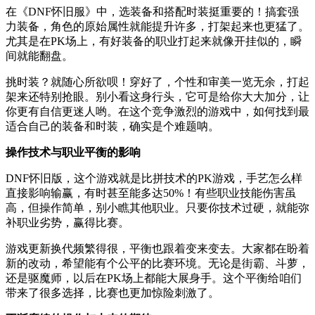
在《DNF怀旧服》中，选装备和搭配时装挺重要的！搞套强
力装备，角色的原始属性就能提升许多，打架起来也更猛了。
尤其是在PK场上，有好装备的职业打起来就像开挂似的，瞬
间就能翻盘。
挑时装？就随心所欲呗！穿好了，个性和审美一览无余，打起
架来还特别抢眼。别小看这身行头，它可是给你大大加分，让
你更有自信更迷人哟。在这个竞争激烈的游戏中，如何找到最
适合自己的装备和时装，确实是个难题呐。
操作技术与职业平衡的影响
DNF怀旧版，这个游戏就是比拼技术的PK游戏，手艺怎么样
直接影响输赢，有时甚至能多达50%！有些职业技能伤害虽
高，但操作简单，别小瞧其他职业。只要你技术过硬，就能弥
补职业劣势，赢得比赛。
游戏更新换代频繁得很，平衡也跟着变来变去。大家都在盼着
新的改动，希望能有个公平的比赛环境。无论是街霸、斗萝，
还是驱魔师，以后在PK场上都能大展身手。这个平衡给咱们
带来了很多选择，比赛也更加惊险刺激了。