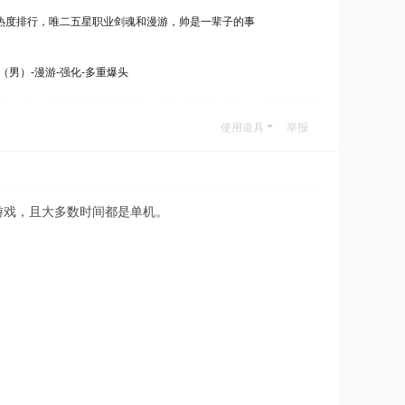
内职业热度排行，唯二五星职业剑魂和漫游，帅是一辈子的事
（男）-漫游-强化-多重爆头
使用道具
举报
游戏，且大多数时间都是单机。