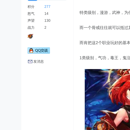
积分
277
特类级别，漫游，武神，为
怒气
14
声望
130
而一个骨戒往往就可以抵过
战力
2
而肯把这2个职业玩好的基
1类级别，气功，毒王，鬼
发消息