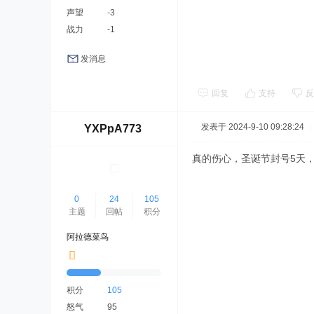
声望
-3
战力
-1
发消息
回复
支持
反
发表于 2024-9-10 09:28:24
|
YXPpA773
真的伤心，圣诞节封号5天，
0
24
105
主题
回帖
积分
阿拉德菜鸟
积分
105
怒气
95