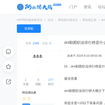
门户
资讯
论
DNF阿拉德游戏论坛
»
论坛
›
阿拉德大陆论坛
›
阿拉德之怒
›
d
发新帖
dnf刷图职业排行榜是什
查看:
2389
|
回复:
3
发表于 2024-9-10 09:03:36
|
.0.0.0.
问：dnf刷图职业排行榜是
最佳答案
1
0
277
主题
回帖
积分
dnf刷图职业排行榜大概分
阿拉德玩家
前提全套+10以下装备武器