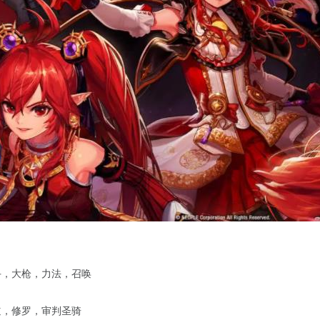
手，大枪，力法，召唤
道，修罗，审判圣骑