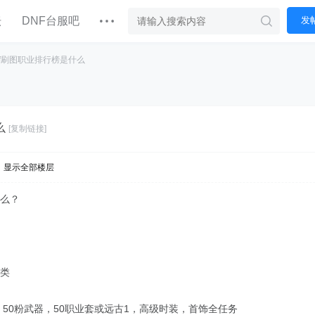
坛
DNF台服吧
发
nf刷图职业排行榜是什么
么
[复制链接]
显示全部楼层
什么？
下类
，50粉武器，50职业套或远古1，高级时装，首饰全任务