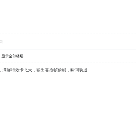
对
显示全部楼层
，满屏特效卡飞天，输出靠抢帧偷帧，瞬间劝退