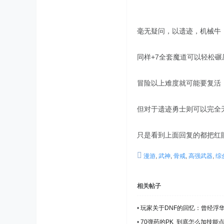
毫无疑问，以遗迹，机械牛，
同样+7全套魔道可以轻松
冒险以上难度就可能要复活
但对于遗迹勇士则可以完全
只是看到上面回复的都把红眼
漫游
,
武神
,
骨戒
,
高强武器
,
综
相关帖子
•
玩家关于DNF的回忆：曾经浮
•
70弹药的PK 到底怎么加技能