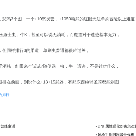
悲鸣3个图，一个+10怒灵套，+1050粉武的红眼无法单刷冒险以上难度
碾压勇士虫，牛K，甚至可以说无消耗，而魔道对于遗迹基本无力，
，但同样排行3的柔道，单刷虫普通都很难过关，
无消耗，红眼来个试试?随便选，虫，牛，遗迹，不是针对什么，
排在前面，别说什么+13+15武器，有那东西纯辅圣骑都能刷图
合排行
华曾经童话
•
DNF属性强化伤害怎么
点
•
神枪手刷图利器全分析