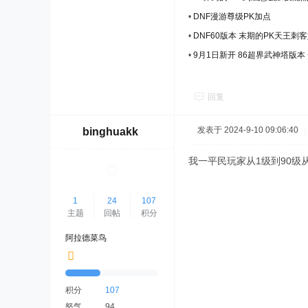
•
DNF漫游尊级PK加点
•
DNF60版本 末期的PK天王
•
9月1日新开 86超界武神塔版本
回复
发表于 2024-9-10 09:06:40
|
binghuakk
我一平民玩家从1级到90
1
24
107
主题
回帖
积分
阿拉德菜鸟
积分
107
怒气
94