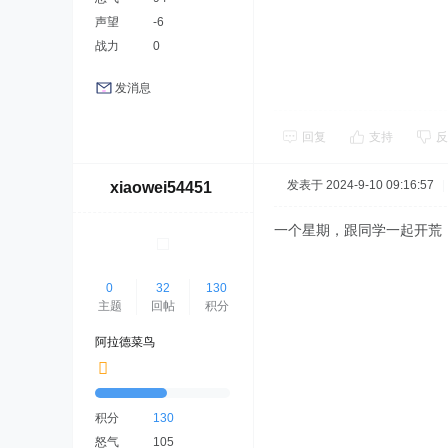
声望
-6
战力
0
发消息
回复
支持
反
发表于 2024-9-10 09:16:57
|
xiaowei54451
一个星期，跟同学一起开荒
0
32
130
主题
回帖
积分
阿拉德菜鸟
积分
130
怒气
105