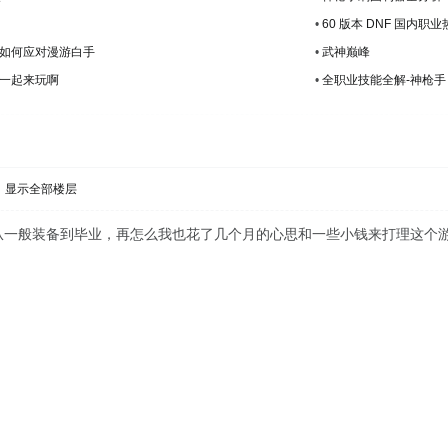
•
60 版本 DNF 国
刺客如何应对漫游白手
•
武神巅峰
 一起来玩啊
•
全职业技能全解-神枪手
显示全部楼层
级从一般装备到毕业，再怎么我也花了几个月的心思和一些小钱来打理这个