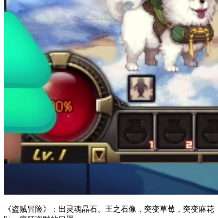
《盗贼冒险》：出灵魂晶石、王之石像，突变草莓，突变麻花