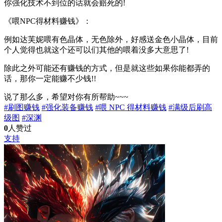
你强化技术不到位的话就会赔死的!
《喂NPC得材料赚钱》：
例如达芙妮喂有色晶体，无色除外，好感送金色小晶体，目前
个人觉得也就这个还可以们其他的喂着没多大意思了!
除此之外可能还有赚钱的方式，但是就这些如果你能都弄的
话，那你一定能赚不少钱!!
说了那么多，希望对你有所帮助~~~
#刷图赚钱
#强化装备赚钱
#喂 NPC 得材料赚钱
#满级后刷高
级图
#深渊
0
人赞过
支持