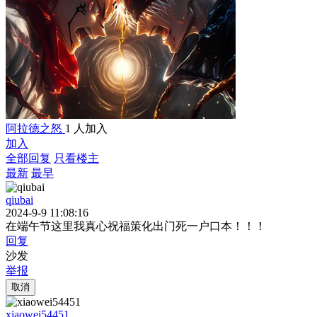
阿拉德之怒
1 人加入
加入
全部回复
只看楼主
最新
最早
qiubai
2024-9-9 11:08:16
在端午节这里我真心祝福策化出门死一户口本！！！
回复
沙发
举报
取消
xiaowei54451