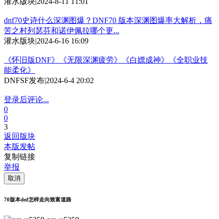
灌水版块
|
2024-8-11 11:01
dnf70史诗什么深渊图爆？DNF70 版本深渊图爆率大解析，痛
苦之村列瑟芬和诺伊佩拉哪个更...
灌水版块
|
2024-6-16 16:09
《怀旧版DNF》《无限深渊疲劳》《白嫖成神》《全职业技
能柔化》
DNFSF发布
|
2024-6-4 20:02
登录后评论...
0
0
3
返回版块
本版发帖
复制链接
举报
取消
70版本dnf怎样走向致富道路