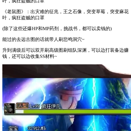
叶，疯狂盗贼的口罩
《老鼠图》：出灾难的征兆，王之石像，突变草莓，突变麻花
叶，疯狂盗贼的口罩
(除了这些还爆HP和MP药剂，挑战书，都可以卖钱的)
能过的去远古图的话就带人刷悲鸣洞穴~
升到满级后可以双开刷高级图刷组队深渊，可以边打装备边赚
钱，还可以边收集SS材料~