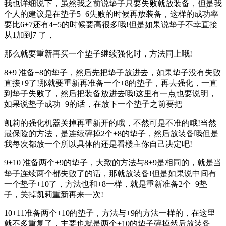
我也详细说下，虽然我之前说垫子只要失败就放装备，但是我
个人的建议是在垫子5+6失败的时候再放装备，这样的成功率
要比6+7还有4+5的时候要高很多哦!但是如果说垫子不幸直接
从1加到7 了，
那么就要重新再买一个垫子继续强化时，方法同上哦!
8+9 准备+8的垫子，然后先把垫子放进去，如果垫子没有失败
直接+9了!那就要重新再准备一个+8的垫子，再去强化，一直
到垫子失败了，然后把装备放进去哦!这里有一点也要说明，
如果说垫子成功+9的话，在放下一个垫子之前要把
凯莉的强化机器关掉再重新开的哦，不然可是不准的哦!当然
最保险的方法，是连续碎掉2个+8的垫子，然后放装备哦但是
我每次都放一个所以具体的还是看楼主你自己决定吧!
9+10 准备两个+9的垫子，大致的方法与8+9是相同的，就是当
垫子连续两个都失败了的话，那就放装备!但是如果说中间有
一个垫子+10了，方法也和+8一样，就是重新准备2个+9垫
子，关掉凯莉重新再来一次!
10+11准备两个+10的垫子，方法与+9的方法一样的，在这里
就不多重复了，主要也就是两个+10的垫子碎掉然后放装备