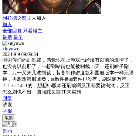
阿拉德之怒
1 人加入
加入
全部回复
只看楼主
最新
最早
xinyuwu
2024-9-9 09:09:54
谢谢你们的乱制裁，感觉现在上游戏已经没有以前的激情了，
也没有以前肝了，一想到站街也能被制裁15天，还刷啥子副
本，万一又来几波制裁，装备制作进度就和国服版本一样无限
拖，再想想韩服减负，ss散件换ss套件也没有，刷深渊万年
2=1 3=2 4=1的，想想95版本还刷啥啊反正都要被淘汰，反正
怎么刷也不出，国服减负靠TP来实施
回复
沙发
举报
取消
凯丽