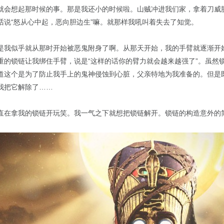
就会想起那时候的事。那是我还小的时候啦。山贼冲进我们家，拿着刀威
话说“怒从心中起，恶向胆边生”嘛。就那样我吼叫着失去了知觉。
是我似乎就从那时开始被恶鬼附身了啊。从那天开始，我的手臂就逐渐开
重的锁链让我绑住手臂，说是“这样的话你的臂力就会越来越强了”。虽然
道这个是为了防止我手上的鬼神侵蚀到心脏，父亲特地为我准备的。但是
我把它解除了……
直在拿我的锁链开玩笑。我一气之下就想把锁链解开。锁链的构造意外的