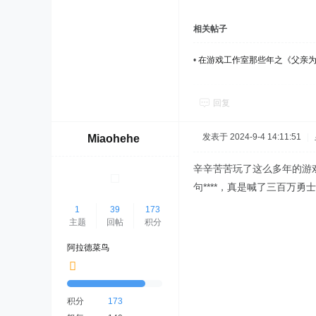
相关帖子
•
在游戏工作室那些年之《父亲
回复
发表于 2024-9-4 14:11:51
|
Miaohehe
辛辛苦苦玩了这么多年的游
句****，真是喊了三百万勇
1
39
173
主题
回帖
积分
阿拉德菜鸟
积分
173