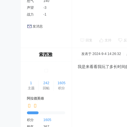
怒气
140
声望
-3
战力
-1
发消息
回复
支持
反
发表于 2024-9-4 14:26:32
|
索西雅
我是来看看我玩了多长时间
1
242
1605
主题
回帖
积分
阿拉德英雄
积分
1605
怒气
367