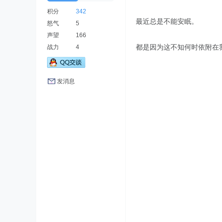
积分
342
最近总是不能安眠。
怒气
5
声望
166
都是因为这不知何时依附在
战力
4
发消息