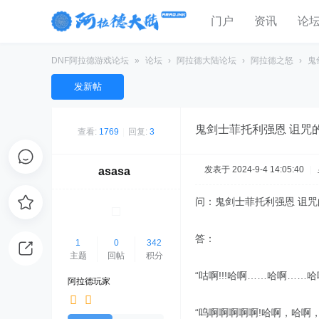
门户
资讯
论
DNF阿拉德游戏论坛
»
论坛
›
阿拉德大陆论坛
›
阿拉德之怒
›
鬼
发新帖
鬼剑士菲托利强恩 诅咒
查看:
1769
|
回复:
3
发表于 2024-9-4 14:05:40
|
asasa
问：鬼剑士菲托利强恩 诅
答：
1
0
342
主题
回帖
积分
“咕啊!!!哈啊……哈啊……哈
阿拉德玩家
“呜啊啊啊啊啊!哈啊，哈啊