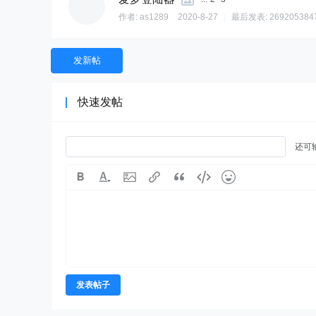
作者:
as1289
2020-8-27
|
最后发表:
269205384
发新帖
快速发帖
还可
发表帖子