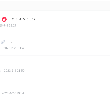
...
2
3
4
5
6
..
12
26-7-8 22:27
...
2
s
2023-2-23 11:40
3
2023-1-4 21:50
2
2021-4-27 19:54