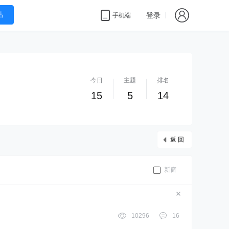
帖
登录
手机端
今日
主题
排名
15
5
14
返 回
新窗
10296
16