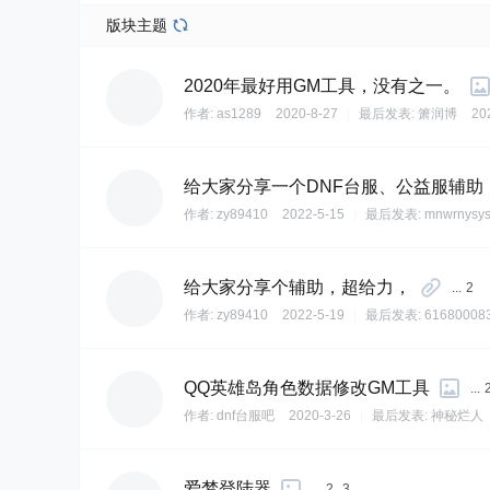
版块主题
2020年最好用GM工具，没有之一。
作者:
as1289
2020-8-27
|
最后发表:
箫润博
20
给大家分享一个DNF台服、公益服辅助
作者:
zy89410
2022-5-15
|
最后发表:
mnwrnysy
给大家分享个辅助，超给力，
...
2
作者:
zy89410
2022-5-19
|
最后发表:
61680008
QQ英雄岛角色数据修改GM工具
...
作者:
dnf台服吧
2020-3-26
|
最后发表:
神秘烂人
爱梦登陆器
...
2
3