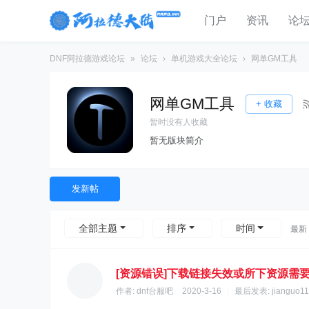
门户
资讯
论
DNF阿拉德游戏论坛
»
论坛
›
单机游戏大全论坛
›
网单GM工具
网单GM工具
+ 收藏
暂时没有人收藏
暂无版块简介
发新帖
全部主题
排序
时间
最新
[资源错误]下载链接失效或所下资源需
作者:
dnf台服吧
2020-3-16
|
最后发表:
jianguo11