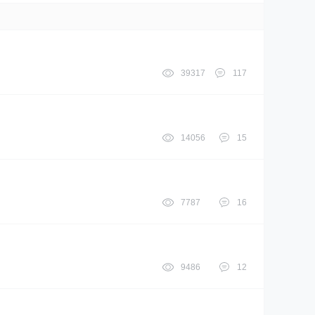
39317
117
14056
15
7787
16
9486
12