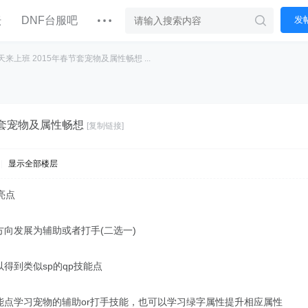
坛
DNF台服吧
发
天来上班 2015年春节套宠物及属性畅想 ...
节套宠物及属性畅想
[复制链接]
|
显示全部楼层
亮点
方向发展为辅助或者打手(二选一)
得到类似sp的qp技能点
能点学习宠物的辅助or打手技能，也可以学习绿字属性提升相应属性