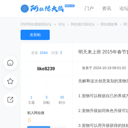
门户
资讯
论
DNF阿拉德游戏论坛
»
论坛
›
阿拉德大陆论坛
›
阿拉德故事
›
明
发新帖
明天来上班 2015年春
查看:
2044
|
回复:
3
发表于 2024-10-19 09:01:02
like8239
先解释这次创意策划的宠物
1.宠物可以根据自己的养成
1
5
30
主题
回帖
积分
2.宠物升级如同角色升级可以
初入阿拉德
3.宠物可以用升级获得的技