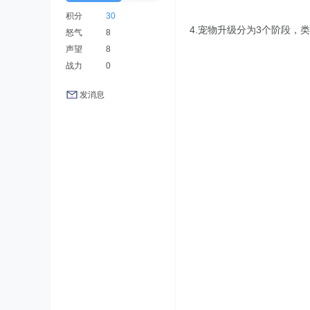
积分
30
4.宠物升级分为3个阶段
怒气
8
声望
8
战力
0
发消息