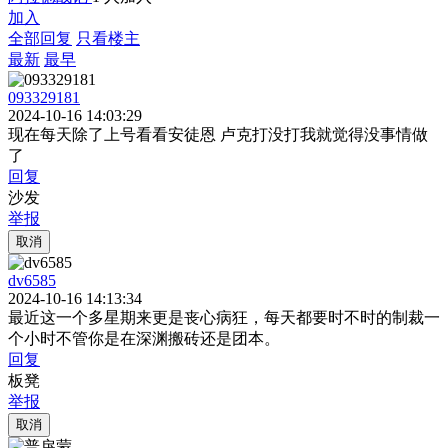
加入
全部回复
只看楼主
最新
最早
093329181
2024-10-16 14:03:29
现在每天除了上号看看安徒恩 卢克打没打我就觉得没事情做
了
回复
沙发
举报
取消
dv6585
2024-10-16 14:13:34
最近这一个多星期来更是丧心病狂，每天都要时不时的制裁一
个小时不管你是在深渊搬砖还是团本。
回复
板凳
举报
取消