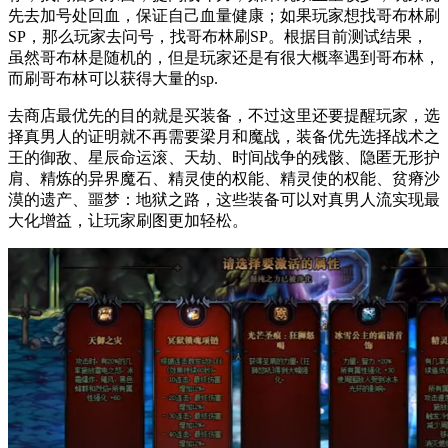
先去加号处回血，保证自己血量健康；如果玩家想找哥布林刷
SP，那么玩家去问号，找哥布林刷SP。根据目前测试结果，
虽然哥布林是随机的，但是玩家还是有很大概率遇到哥布林，
而刷哥布林可以获得大量的sp.
去商店最优先的目的就是买装备，不过这里还要提醒玩家，选
择真男人的证明就不再需要梁月和魔战，装备优先选择战术之
王的御敌、星辰命运滚、天劫、时间战争的残骸、隐匿无形护
肩、精炼的异界魔石、精灵使的权能、精灵使的权能、贫瘠沙
漠的遗产、噩梦：地狱之路，这些装备可以对真男人流实现最
大化增益，让玩家刷图更加轻松。