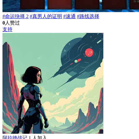
#命运抉择 2
#真男人的证明
#速通
#路线选择
0
人赞过
支持
阿拉德战记
1 人加入