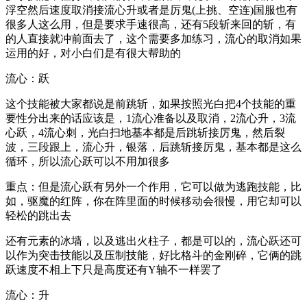
浮空然后速度取消接流心升或者是厉鬼(上挑、空连)国服也有
很多人这么用，但是要求手速很高，还有5段斩来回的斩，有
的人直接就冲前面去了，这个需要多加练习，流心的取消如果
运用的好，对小白们是有很大帮助的
流心：跃
这个技能被大家都说是前跳斩，如果按照光白把4个技能的重
要性分出来的话应该是，1流心准备以及取消，2流心升，3流
心跃，4流心刺，光白扫地基本都是后跳斩接厉鬼，然后裂
波，三段跟上，流心升，银落，后跳斩接厉鬼，基本都是这么
循环，所以流心跃可以不用加很多
重点：但是流心跃有另外一个作用，它可以做为逃跑技能，比
如，驱魔的红阵，你在阵里面的时候移动会很慢，用它却可以
轻松的跳出去
还有元素的冰墙，以及逃出火柱子，都是可以的，流心跃还可
以作为突击技能以及压制技能，好比格斗的金刚碎，它俩的跳
跃速度不相上下只是高度还有Y轴不一样罢了
流心：升