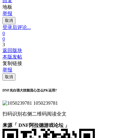
回复
地板
举报
取消
登录后评论...
0
0
3
返回版块
本版发帖
复制链接
举报
取消
DNF光白强大技能流心怎么PK运用?
1050239781
扫码识别右侧二维码阅读全文
来源「 DNF阿拉德游戏论坛 」