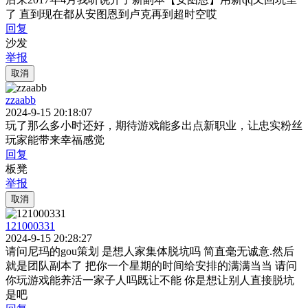
了 直到现在都从安图恩到卢克再到超时空哎
回复
沙发
举报
取消
zzaabb
2024-9-15 20:18:07
玩了那么多小时还好，期待游戏能多出点新职业，让忠实粉丝
玩家能带来幸福感觉
回复
板凳
举报
取消
121000331
2024-9-15 20:28:27
请问尼玛的gou策划 是想人家集体脱坑吗 简直毫无诚意.然后
就是团队副本了 把你一个星期的时间给安排的满满当当 请问
你玩游戏能养活一家子人吗既让不能 你是想让别人直接脱坑
是吧