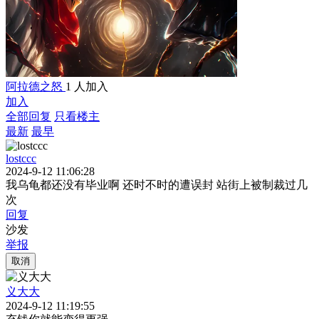
阿拉德之怒
1 人加入
加入
全部回复
只看楼主
最新
最早
lostccc
2024-9-12 11:06:28
我乌龟都还没有毕业啊 还时不时的遭误封 站街上被制裁过几
次
回复
沙发
举报
取消
义大大
2024-9-12 11:19:55