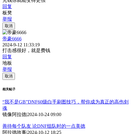
充钱你就能变得更强
回复
板凳
举报
取消
帝豪6666
2024-9-12 11:33:19
打击感很好，就是费钱
回复
地板
举报
取消
相关帖子
“我不是GB”DNF60级白手刷图技巧，帮你成为真正的高伤剑
魂
镜像阿拉德
|
2024-10-24 09:00
善待每个队友 论DNF组队时的一点美德
阿拉德故事
|
2024-10-12 18:25