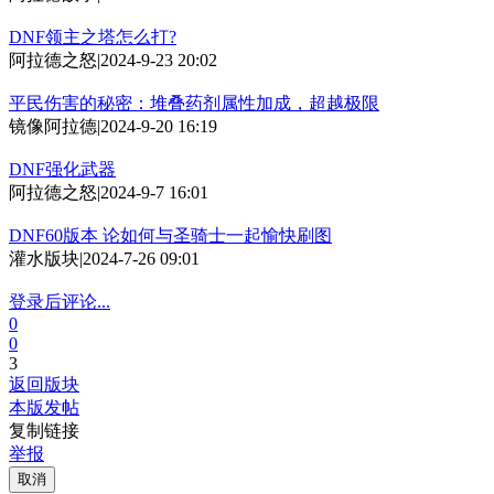
DNF领主之塔怎么打?
阿拉德之怒
|
2024-9-23 20:02
平民伤害的秘密：堆叠药剂属性加成，超越极限
镜像阿拉德
|
2024-9-20 16:19
DNF强化武器
阿拉德之怒
|
2024-9-7 16:01
DNF60版本 论如何与圣骑士一起愉快刷图
灌水版块
|
2024-7-26 09:01
登录后评论...
0
0
3
返回版块
本版发帖
复制链接
举报
取消