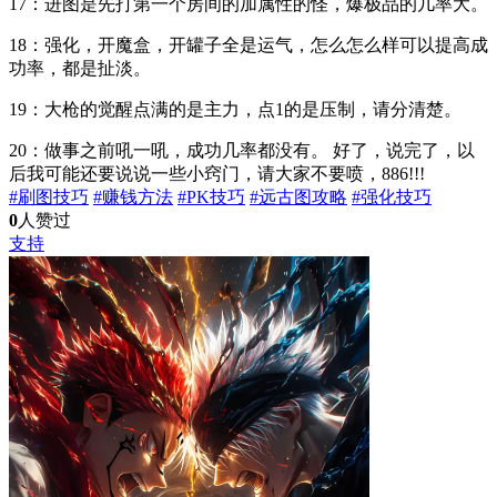
17：进图是先打第一个房间的加属性的怪，爆极品的几率大。
18：强化，开魔盒，开罐子全是运气，怎么怎么样可以提高成
功率，都是扯淡。
19：大枪的觉醒点满的是主力，点1的是压制，请分清楚。
20：做事之前吼一吼，成功几率都没有。 好了，说完了，以
后我可能还要说说一些小窍门，请大家不要喷，886!!!
#刷图技巧
#赚钱方法
#PK技巧
#远古图攻略
#强化技巧
0
人赞过
支持