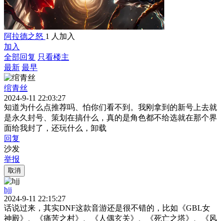
阿拉德之怒
1 人加入
加入
全部回复
只看楼主
最新
最早
绾青丝
2024-9-11 22:03:27
知道为什么点推荐吗、怕你们看不到。我刚拿到的新号上去就
是永久封号、策划在搞什么，真的是角色都不给选就在那个界
面给我封了，还玩什么，卸载
回复
沙发
举报
取消
hjj
2024-9-11 22:15:27
话说过来，其实DNF这款音游还是很不错的，比如《GBL女
神殿》、《痛苦之村》、《人偶玄关》、《死亡之塔》、《风