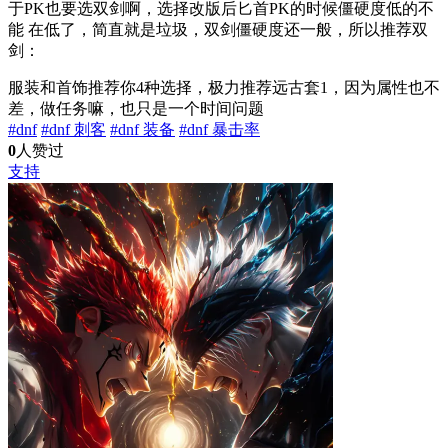
于PK也要选双剑啊，选择改版后匕首PK的时候僵硬度低的不
能 在低了，简直就是垃圾，双剑僵硬度还一般，所以推荐双
剑：
服装和首饰推荐你4种选择，极力推荐远古套1，因为属性也不
差，做任务嘛，也只是一个时间问题
#dnf
#dnf 刺客
#dnf 装备
#dnf 暴击率
0
人赞过
支持