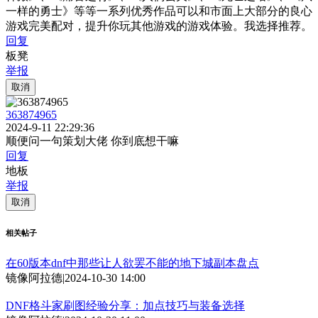
一样的勇士》等等一系列优秀作品可以和市面上大部分的良心
游戏完美配对，提升你玩其他游戏的游戏体验。我选择推荐。
回复
板凳
举报
取消
363874965
2024-9-11 22:29:36
顺便问一句策划大佬 你到底想干嘛
回复
地板
举报
取消
相关帖子
在60版本dnf中那些让人欲罢不能的地下城副本盘点
镜像阿拉德
|
2024-10-30 14:00
DNF格斗家刷图经验分享：加点技巧与装备选择