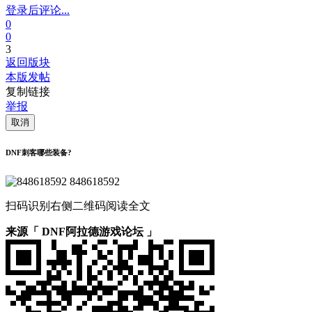
登录后评论...
0
0
3
返回版块
本版发帖
复制链接
举报
取消
DNF刺客哪些装备?
848618592
扫码识别右侧二维码阅读全文
来源「 DNF阿拉德游戏论坛 」