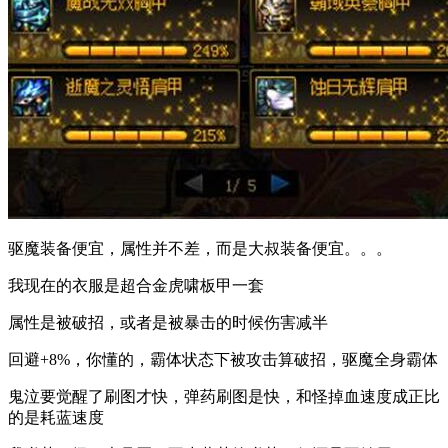
驱魔装备便宜，属性并不差，而是大叔装备便宜。。。
我现在的衣服是超合金虎啸板甲一套
属性是被破招，或者是被暴击的时候伤害减半
回避+8%，你懂的，霸体状态下被攻击算破招，驱魔全身霸体
鬼泣要觉醒了刷图才快，弹药刷图是快，和怪掉血速度成正比
的是耗蓝速度