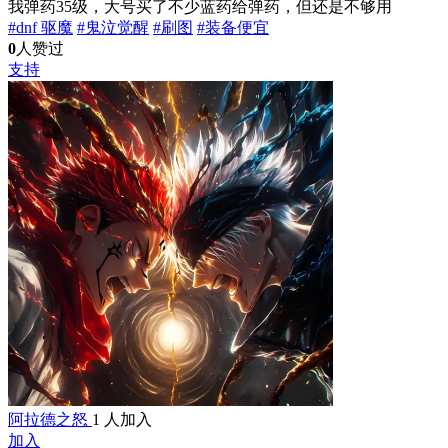
我弹药35级，大号买了不少蓝药给弹药，但还是不够用
#dnf 驱魔
#鬼泣觉醒
#刷图
#装备便宜
0
人赞过
支持
阿拉德之怒
1 人加入
加入