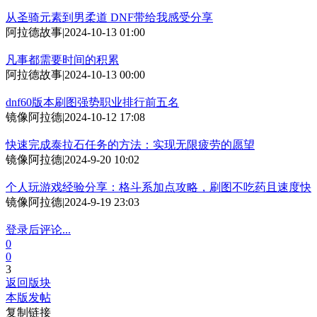
从圣骑元素到男柔道 DNF带给我感受分享
阿拉德故事
|
2024-10-13 01:00
凡事都需要时间的积累
阿拉德故事
|
2024-10-13 00:00
dnf60版本刷图强势职业排行前五名
镜像阿拉德
|
2024-10-12 17:08
快速完成泰拉石任务的方法：实现无限疲劳的愿望
镜像阿拉德
|
2024-9-20 10:02
个人玩游戏经验分享：格斗系加点攻略，刷图不吃药且速度快
镜像阿拉德
|
2024-9-19 23:03
登录后评论...
0
0
3
返回版块
本版发帖
复制链接